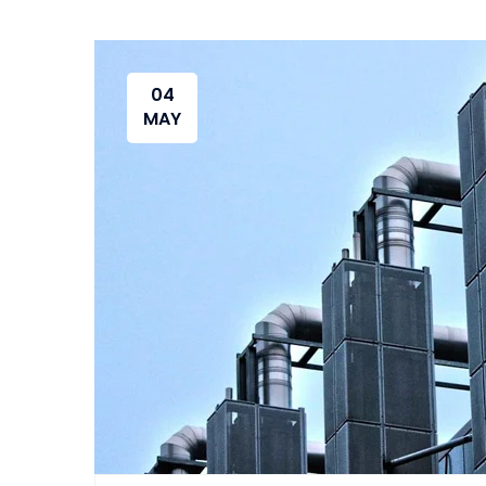
04
MAY