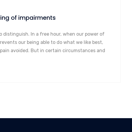
ring of impairments
o distinguish. In a free hour, when our power of
events our being able to do what we like best,
 pain avoided. But in certain circumstances and