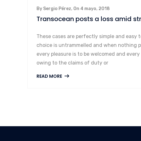
By Sergio Pérez, On 4 mayo, 2018
Transocean posts a loss amid st
These cases are perfectly simple and easy t
choice is untrammelled and when nothing pr
every pleasure is to be welcomed and every
owing to the claims of duty or
READ MORE