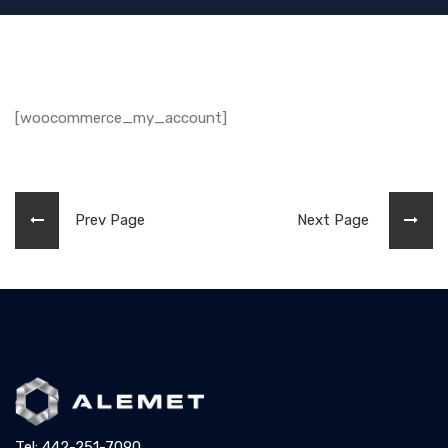
[woocommerce_my_account]
Prev Page
Next Page
Tel: 442-251-7090