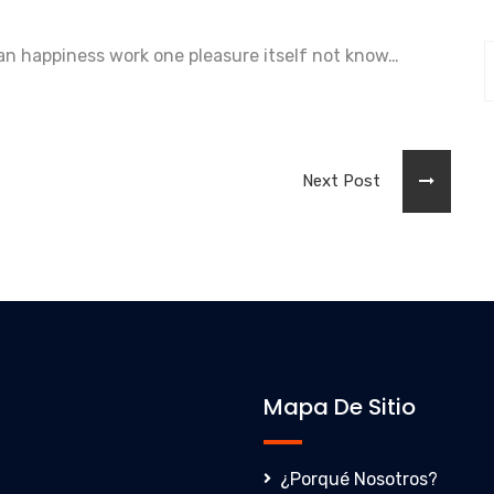
man happiness work one pleasure itself not know…
Next Post
Mapa De Sitio
¿Porqué Nosotros?