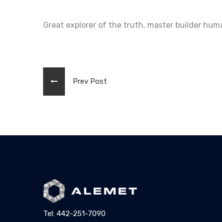
Great explorer of the truth, master builder hu
Prev Post
Tel: 442-251-7090